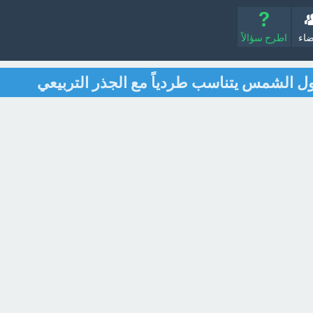
ضاء
اطرح سؤالاً
ل الشمس يتناسب طردياً مع الجذر التربيعي