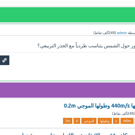
سطة
admin
(
249ألف
نقاط)
ر حول الشمس يتناسب طردياً مع الجذر التربيعي؟
0.2m
(
249ألف
نقاط)
440m
s
وطولها
الموجي
0
2m