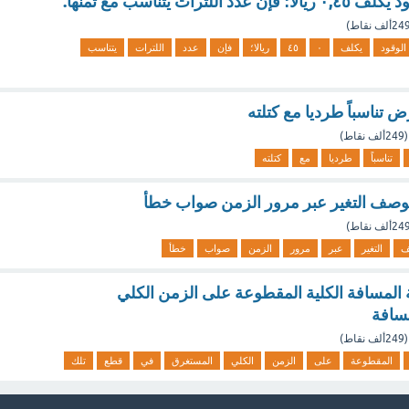
ات يتناسب مع ثمنها.
24ألف
نقاط)
الوقود
يكلف
٠
٤٥
ريالا؛
فإن
عدد
اللترات
يتناسب
 تناسباً طرديا مع كتلته
(
249ألف
نقاط)
تناسباً
طرديا
مع
كتلته
وصف التغير عبر مرور الزمن صواب خطأ
24ألف
نقاط)
ف
التغير
عبر
مرور
الزمن
صواب
خطأ
بقسمة المسافة الكلية المقطوعة على الزمن الكلي
سافة
(
249ألف
نقاط)
المقطوعة
على
الزمن
الكلي
المستغرق
في
قطع
تلك