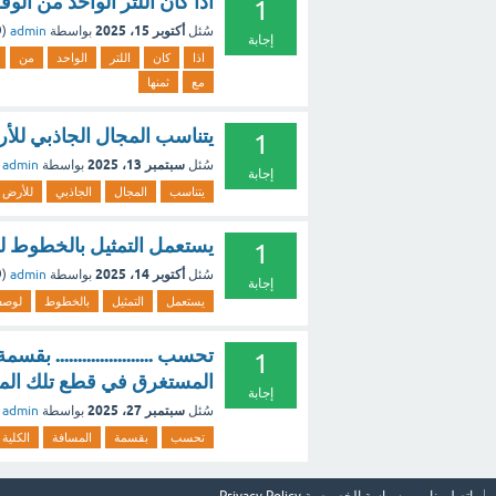
اذا كان اللتر الواحد من الوقود يكلف ٠,٤٥ ريالا؛ فإن عدد اللتر
1
أكتوبر 15، 2025
سُئل
بواسطة
admin
(
9
إجابة
اذا
كان
اللتر
الواحد
من
مع
ثمنها
يتناسب المجال الجاذبي للأرض
1
سبتمبر 13، 2025
سُئل
بواسطة
admin
إجابة
يتناسب
المجال
الجاذبي
للأرض
يستعمل التمثيل بالخطوط ل
1
أكتوبر 14، 2025
سُئل
بواسطة
admin
(
9
إجابة
يستعمل
التمثيل
بالخطوط
لوص
تحسب ...................... 
1
المستغرق في قطع تلك الم
إجابة
سبتمبر 27، 2025
سُئل
بواسطة
admin
تحسب
بقسمة
المسافة
الكلية