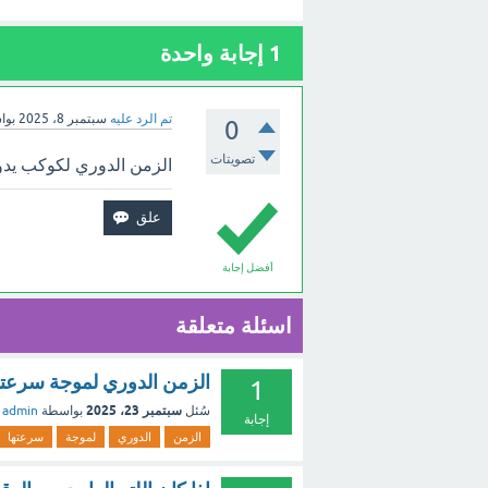
1
إجابة واحدة
تم الرد عليه
سبتمبر 8، 2025
بوا
0
تصويتات
الزمن الدوري لكوكب يدو
أفضل إجابة
اسئلة متعلقة
الزمن الدوري لموجة سرعتها 440m/s وطولها الموجي 
1
سبتمبر 23، 2025
سُئل
بواسطة
admin
إجابة
الزمن
الدوري
لموجة
سرعتها