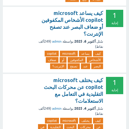
كيف يساعد microsoft
1
copilot الأشخاص المكفوفين
إجابة
أو ضعاف البصر عند تصفح
الإنترنت؟
أكتوبر 6، 2025
سُئل
بواسطة
admin
(
249ألف
نقاط)
كيف
يساعد
microsoft
copilot
الأشخاص
المكفوفين
أو
ضعاف
البصر
عند
تصفح
الإنترنت؟
كيف يختلف microsoft
1
copilot عن محركات البحث
إجابة
التقليدية في التعامل مع
الاستعلامات؟
أكتوبر 4، 2025
سُئل
بواسطة
admin
(
249ألف
نقاط)
كيف
يختلف
microsoft
copilot
عن
محركات
البحث
التقليدية
في