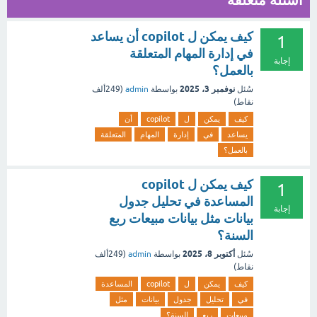
اسئلة متعلقة
كيف يمكن ل copilot أن يساعد
1
في إدارة المهام المتعلقة
إجابة
بالعمل؟
نوفمبر 3، 2025
سُئل
بواسطة
admin
(
249ألف
نقاط)
كيف
يمكن
ل
copilot
أن
يساعد
في
إدارة
المهام
المتعلقة
بالعمل؟
كيف يمكن ل copilot
1
المساعدة في تحليل جدول
إجابة
بيانات مثل بيانات مبيعات ربع
السنة؟
أكتوبر 8، 2025
سُئل
بواسطة
admin
(
249ألف
نقاط)
كيف
يمكن
ل
copilot
المساعدة
في
تحليل
جدول
بيانات
مثل
مبيعات
ربع
السنة؟